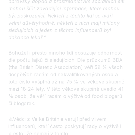
obrovský dopad a prostřednictvím sociálních sítí
mohou šířit zavádějící informace, které mohou
být poškozující. Někteří z těchto lidí se tváří
velmi důvěryhodně, někteří z nich mají miliony
sledujících a jeden z těchto influencerů byl
dokonce lékař.”
Bohužel i přesto mnoho lidí posuzuje odbornost
dle počtu lajků či sledujících. Dle průzkumů BDA
(the British Dietetic Association) věří 58 % všech
dospělých radám od nekvalifikovaných osob a
toto číslo vyšplhá až na 75 % ve věkové skupině
mezi 18-24 lety. V této věkové skupině uvedlo 41
% osob, že věří radám o výživě od food blogerů
či blogerek.
⚠️Vědci z Velké Británie varují před vlivem
influencerů, kteří často poskytují rady o výživě i
přesto, že nemají v tomto…