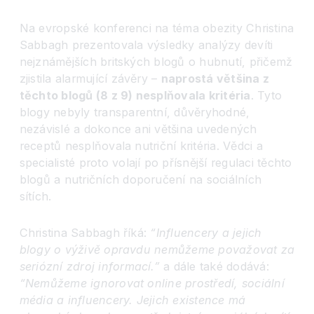
Na evropské konferenci na téma obezity Christina
Sabbagh prezentovala výsledky analýzy devíti
nejznámějších britských blogů o hubnutí, přičemž
zjistila alarmující závěry –
naprostá většina z
těchto blogů (8 z 9) nesplňovala kritéria
. Tyto
blogy nebyly transparentní, důvěryhodné,
nezávislé a dokonce ani většina uvedených
receptů nesplňovala nutriční kritéria. Vědci a
specialisté proto volají po přísnější regulaci těchto
blogů a nutričních doporučení na sociálních
sítích.
Christina Sabbagh říká:
“Influencery a jejich
blogy o výživě opravdu nemůžeme považovat za
seriózní zdroj informací.”
a dále také dodává:
“Nemůžeme ignorovat online prostředí, sociální
média a influencery. Jejich existence má