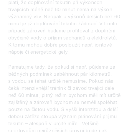
platí, že doplňování tekutin při výkonech
trvajících méně než 60 minut nemá na výkon
významný vliv. Naopak u výkonů delších než 60
minut je již doplňování tekutin žádoucí. V tomto
případě zároveň budeme profitovat z doplnění
obyčejné vody o příjem sacharidů a elektrolytů.
K tomu mohou dobře posloužit např. iontové
nápoje či energetické gely.
Pamatujme tedy, že pokud si např. půjdeme za
běžných podmínek zaběhnout pár kilometrů,
s vodou se tahat určitě nemusíme. Pokud nás
čeká intenzivnější trénink či závod trvající déle
než 60 minut, pitný režim bychom měli mít určitě
zajištěný a zároveň bychom se neměli spoléhat
pouze na čistou vodu. S vyšší intenzitou a delší
dobou zátěže stoupá význam plánování příjmu
tekutin – alespoň v určité míře.
Většině
sportovcům nejrůznějších úrovní bude pak