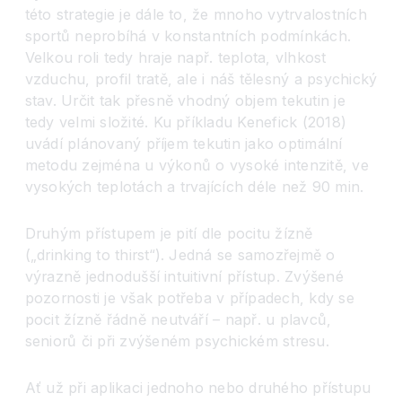
této strategie je dále to, že mnoho vytrvalostních
sportů neprobíhá v konstantních podmínkách.
Velkou roli tedy hraje např. teplota, vlhkost
vzduchu, profil tratě, ale i náš tělesný a psychický
stav. Určit tak přesně vhodný objem tekutin je
tedy velmi složité. Ku příkladu Kenefick (2018)
uvádí plánovaný příjem tekutin jako optimální
metodu zejména u výkonů o vysoké intenzitě, ve
vysokých teplotách a trvajících déle než 90 min.
Druhým přístupem je pití dle pocitu žízně
(„drinking to thirst“). Jedná se samozřejmě o
výrazně jednodušší intuitivní přístup. Zvýšené
pozornosti je však potřeba v případech, kdy se
pocit žízně řádně neutváří – např. u plavců,
seniorů či při zvýšeném psychickém stresu.
Ať už při aplikaci jednoho nebo druhého přístupu