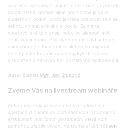
naprosto vyhovovat příjem tekutin řídit na základě
pocitu žízně. Samozřejmě pocit žízně je velmi
subjektivní pojem, proto je třeba pracovat sám se
sebou, vnímat své tělo a pocity. Zejména
sportovci své tělo znají, nebo by alespoň měli
znát, velmi dobře. Pak bychom měli být schopni
sami vhodně odhadnout kolik tekutin přijmout,
aniž by nám to způsobovalo jakýkoli zažívací
diskomfort a zároveň byli dostatečně hydratováni.
Autor článku:
Mgr. Jan Stuparič
Zveme Vás na livestream webináře
Pokud vás zajímá výživa ve vytrvalostních
sportech a chcete se dozvědět více informací o
efektivní
ch nutričních postupech, které vám
pomohou zlepšit výkon, nenechte si ujít náš
on-