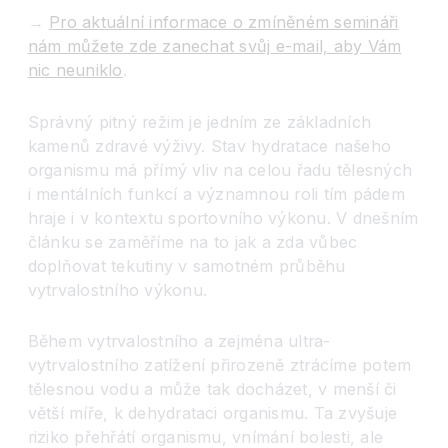
→
Pro aktuální informace o zmíněném semináři
nám můžete zde zanechat svůj e-mail, aby Vám
nic neuniklo
.
Správný pitný režim je jedním ze základních
kamenů zdravé výživy. Stav hydratace našeho
organismu má přímý vliv na celou řadu tělesných
i mentálních funkcí a významnou roli tím pádem
hraje i v kontextu sportovního výkonu. V dnešním
článku se zaměříme na to jak a zda vůbec
doplňovat tekutiny v samotném průběhu
vytrvalostního výkonu.
Během vytrvalostního a zejména ultra-
vytrvalostního zatížení přirozeně ztrácíme potem
tělesnou vodu a může tak docházet, v menší či
větší míře, k dehydrataci organismu. Ta zvyšuje
riziko přehřátí organismu, vnímání bolesti, ale