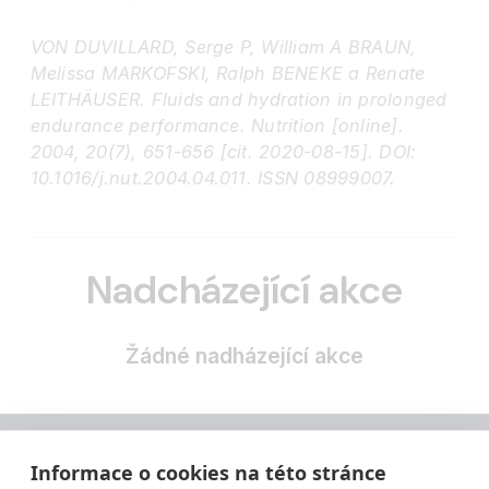
VON DUVILLARD, Serge P, William A BRAUN,
Melissa MARKOFSKI, Ralph BENEKE a Renate
LEITHÄUSER. Fluids and hydration in prolonged
endurance performance. Nutrition [online].
2004, 20(7), 651-656 [cit. 2020-08-15]. DOI:
10.1016/j.nut.2004.04.011. ISSN 08999007.
Nadcházející akce
Žádné nadházející akce
Informace o cookies na této stránce