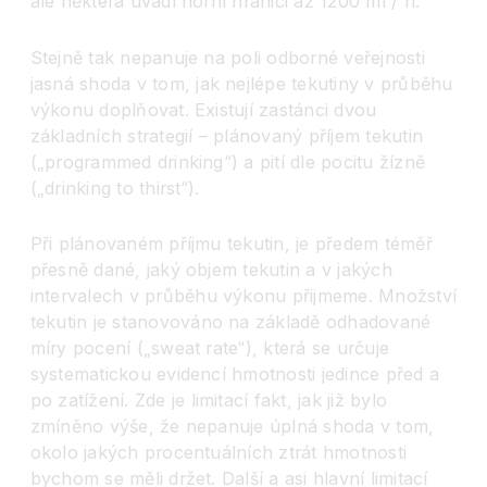
ale některá uvádí horní hranici až 1200 ml / h.
Stejně tak nepanuje na poli odborné veřejnosti
jasná shoda v tom, jak nejlépe tekutiny v průběhu
výkonu doplňovat. Existují zastánci dvou
základních strategií – plánovaný příjem tekutin
(„programmed drinking“) a pití dle pocitu žízně
(„drinking to thirst“).
Při plánovaném příjmu tekutin, je předem téměř
přesně dané, jaký objem tekutin a v jakých
intervalech v průběhu výkonu přijmeme. Množství
tekutin je stanovováno na základě odhadované
míry pocení („sweat rate“), která se určuje
systematickou evidencí hmotnosti jedince před a
po zatížení. Zde je limitací fakt, jak již bylo
zmíněno výše, že nepanuje úplná shoda v tom,
okolo jakých procentuálních ztrát hmotnosti
bychom se měli držet. Další a asi hlavní limitací