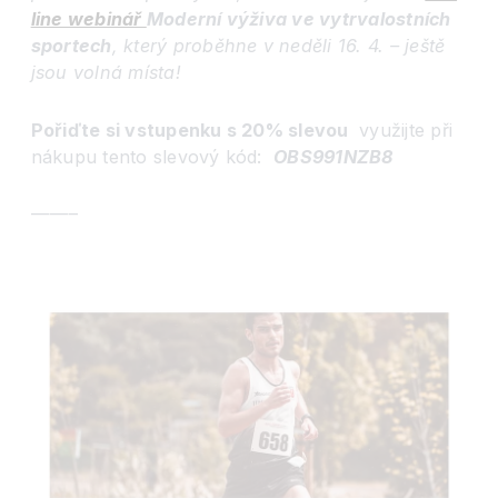
line webinář
Moderní výživa ve vytrvalostních
sportech
, který probě
hne v neděli 16. 4. – ještě
jsou volná místa!
Pořiďte si vstupenku s 20% slevou
využijte při
nákupu tento slevový kód:
OBS991NZB8
——–