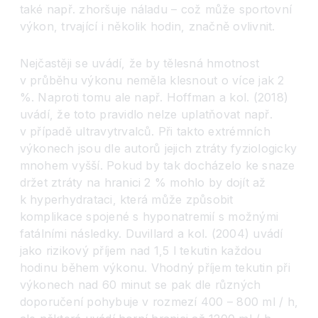
také např. zhoršuje náladu – což může sportovní
výkon, trvající i několik hodin, značně ovlivnit.
Nejčastěji se uvádí, že by tělesná hmotnost
v průběhu výkonu neměla klesnout o více jak 2
%. Naproti tomu ale např. Hoffman a kol. (2018)
uvádí, že toto pravidlo nelze uplatňovat např.
v případě ultravytrvalců. Při takto extrémních
výkonech jsou dle autorů jejich ztráty fyziologicky
mnohem vyšší. Pokud by tak docházelo ke snaze
držet ztráty na hranici 2 % mohlo by dojít až
k hyperhydrataci, která může způsobit
komplikace spojené s hyponatremií s možnými
fatálními následky. Duvillard a kol. (2004) uvádí
jako rizikový příjem nad 1,5 l tekutin každou
hodinu během výkonu. Vhodný příjem tekutin při
výkonech nad 60 minut se pak dle různých
doporučení pohybuje v rozmezí 400 – 800 ml / h,