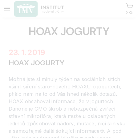
0 Kč
HOAX JOGURTY
23. 1. 2019
HOAX JOGURTY
Možná jste si minulý týden na sociálních sítích
všimli šíření staro-nového HOAXU o jogurtech,
přišlo nám na to od Vás hned několik dotazů.
HOAX obsahoval informace, že v jogurtech
Danone je GMO škrob a nebezpečná zvířecí
střevní mikroflóra, která může u oslabených
jedinců způsobovat nádory, mutace, ničí slinivku
a samozřejmě další šokující informace
☢️
. A pod