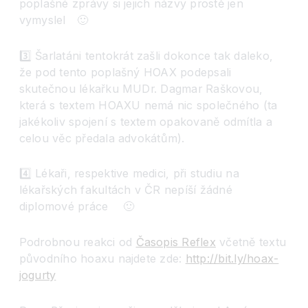
poplašné zprávy si jejich názvy prostě jen
vymyslel
🙂
3️⃣
Šarlatáni tentokrát zašli dokonce tak daleko,
že pod tento poplašný HOAX podepsali
skutečnou lékařku MUDr. Dagmar Raškovou,
která s textem HOAXU nemá nic společného (ta
jakékoliv spojení s textem opakovaně odmítla a
celou věc předala advokátům).
4️⃣
Lékaři, respektive medici, při studiu na
lékařských fakultách v ČR nepíší žádné
diplomové práce
🙂
Podrobnou reakci od
Časopis Reflex
včetně textu
původního hoaxu najdete zde:
http://bit.ly/hoax-
jogurty