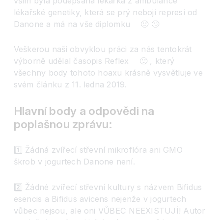
vším byla podepsaná l
ékařka z ambulance
lékařské genetiky, která se prý nebojí represí od
Danone a má na vše diplomku
🙂
🙄
Veškerou naši obvyklou práci za nás tentokrát
výborně udělal časopis Reflex
🙂
, který
všechny body tohoto hoaxu krásně vysvětluje ve
svém článku z 11. ledna 2019.
Hlavní body a odpovědi na
poplašnou zprávu:
1️⃣
Žádná zvířecí střevní mikroflóra ani GMO
škrob v jogurtech Danone není.
2️⃣
Žádné zvířecí střevní kultury s názvem Bifidus
esencis a Bifidus avicens nejenže v jogurtech
vůbec nejsou, ale oni VŮBEC NEEXISTUJÍ! Autor