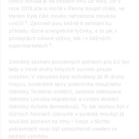
cvrččí mouka je na českém trhu už roky. Již v
roce 2018 jste si mohli v Penny koupit chléb, ve
kterém byla část mouky nahrazena moukou
5
cvrččí
. Zároveň jsou běžně k sehnání ku
příkladu různé energetické tyčinky, a to jak v
prodejnách zdravé výživy, tak i v běžných
6
supermarketech
.
Zmíněný seznam povolených potravin pro EU byl
tedy o nové druhy hmyzích surovin pouze
rozšířen. V minulosti byly schváleny již tři druhy
hmyzu, konkrétně larvy potemníka moučného
(latinsky Tenebrio molitor), saranče stěhovavé
(latinsky Locusta migratoria) a cvrček domácí
(latinsky Acheta domesticus). Ty tak mohou být v
různých formách (obvykle v podobě mouky) již
součástí potravin na trhu – hmyz v těchto
potravinách musí být samozřejmě uveden ve
složení výrobku.