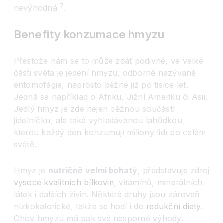
7
nevýhodná
.
Benefity konzumace hmyzu
Přestože nám se to může zdát podivné, ve velké
části světa je jedení hmyzu, odborně nazývané
entomofágie, naprosto běžné již po tisíce let.
Jedná se například o Afriku, Jižní Ameriku či Asii.
Jedlý hmyz je zde nejen běžnou součástí
jídelníčku, ale také vyhledávanou lahůdkou,
kterou každý den konzumují miliony lidí po celém
světě.
Hmyz je
nutričně velmi bohatý
, představuje zdroj
vysoce kvalitních bílkovin
, vitamínů, minerálních
látek i dalších živin. Některé druhy jsou zároveň
nízkokalorické, takže se hodí i do
redukční diety
.
Chov hmyzu má pak své nesporné výhody.