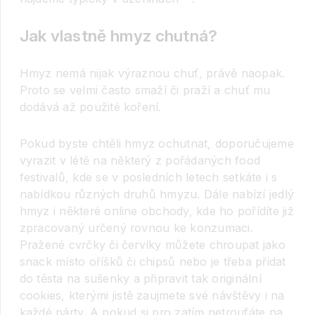
Jak vlastně hmyz chutná?
Hmyz nemá nijak výraznou chuť, právě naopak.
Proto se velmi často smaží či praží a chuť mu
dodává až použité koření.
Pokud byste chtěli hmyz ochutnat, doporučujeme
vyrazit v létě na některý z pořádaných food
festivalů, kde se v posledních letech setkáte i s
nabídkou různých druhů hmyzu. Dále nabízí jedlý
hmyz i některé online obchody, kde ho pořídíte již
zpracovaný určený rovnou ke konzumaci.
Pražené cvrčky či červíky můžete chroupat jako
snack místo oříšků či chipsů nebo je třeba přidat
do těsta na sušenky a připravit tak originální
cookies, kterými jistě zaujmete své návštěvy i na
každé párty. A pokud si pro zatím netroufáte na