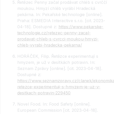
Řetězec Penny začal prodávat chléb s cvrččí
moukou. Hmyzí chléb vyrábí Hradecká
pekárna. In: Pekařské technologie [online].
Praha: ESMEDIA Interactive s.r.o. [cit. 2023-
04-18]. Dostupné z:
https://www.pekarske-
technologie.cz/retezec-penny-zacal-
prodavat-chleb-s-cvrcci-moukou-hmyzi-
chleb-vyrabi-hradecka-pekarna/
HORÁČEK, Filip. Řetězce experimentují s
hmyzem, je už v desítkách potravin. In:
Seznam Zprávy [online]. [cit. 2023-04-18].
Dostupné z:
https://www.seznamzpravy.cz/clanek/ekonomik
retezce-experimentuji-s-hmyzem-je-uz-v-
desitkach-potravin-229450
Novel Food. In: Food Safety [online].
European Commission [cit. 2023-04-18].