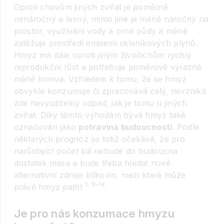
Oproti chovům jiných zvířat je poměrně
nenáročný a levný, mimo jiné je méně náročný na
prostor, využívání vody a orné půdy a méně
zatěžuje prostředí emisemi skleníkových plynů.
Hmyz má dále oproti jiným živočichům rychlý
reprodukční růst a potřebuje poměrově výrazně
méně krmiva. Vzhledem k tomu, že se hmyz
obvykle konzumuje či zpracovává celý, nevzniká
zde nevyužitelný odpad, jak je tomu u jiných
zvířat. Díky těmto výhodám bývá hmyz také
označován jako
potravina budoucnosti
. Podle
některých prognóz se totiž očekává, že pro
narůstající počet lidí nebude do budoucna
dostatek masa a bude třeba hledat nové
alternativní zdroje bílkovin, mezi které může
1, 8-14
právě hmyz patřit
.
Je pro nás konzumace hmyzu