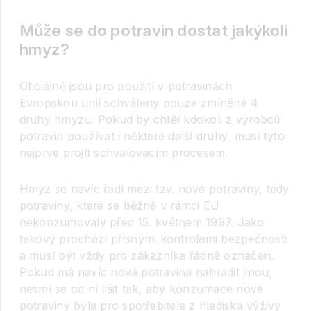
Může se do potravin dostat jakýkoli
hmyz?
Oficiálně jsou pro použití v potravinách
Evropskou unií schváleny pouze zmíněné 4
druhy hmyzu. Pokud by chtěl kdokoli z výrobců
potravin používat i některé další druhy, musí tyto
nejprve projít schvalovacím procesem.
Hmyz se navíc řadí mezi tzv. nové potraviny, tedy
potraviny, které se běžně v rámci EU
nekonzumovaly před 15. květnem 1997. Jako
takový prochází přísnými kontrolami bezpečnosti
a musí být vždy pro zákazníka řádně označen.
Pokud má navíc nová potravina nahradit jinou,
nesmí se od ní lišit tak, aby konzumace nové
potraviny byla pro spotřebitele z hlediska výživy