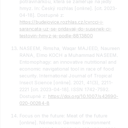
potravinářkou, která se zaměřuje na jedlý
hmyz. In: Český rozhlas [online]. [cit. 2023-
04-18]. Dostupné z:
https://budejovice.rozhlas.cz/cvrcci-i-
sarancata-uz-se-pridavaji-do-susenek-ci-
testovin-hmyz-je-podle-8813800
NASEEM, Rimsha, Waqar MAJEED, Naureen
RANA, Elmo KOCH a Muhammad NASEEM.
Entomophagy: an innovative nutritional and
economic navigational tool in race of food
security. International Journal of Tropical
Insect Science [online]. 2021, 41(3), 2211-
2221 [cit. 2023-04-18]. ISSN 1742-7592.
Dostupné z:
https://doi.org/10.1007/s42690-
020-00284-8
Focus on the future: Meat of the future
[online]. Německo: German Environment