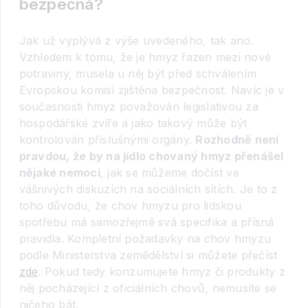
bezpečná?
Jak už vyplývá z výše uvedeného, tak ano.
Vzhledem k tomu, že je hmyz řazen mezi nové
potraviny, musela u něj být před schválením
Evropskou komisí zjištěna bezpečnost. Navíc je v
současnosti hmyz považován legislativou za
hospodářské zvíře a jako takový může být
kontrolován příslušnými orgány.
Rozhodně není
pravdou, že by na jídlo chovaný hmyz přenášel
nějaké nemoci
, jak se můžeme dočíst ve
vášnivých diskuzích na sociálních sítích. Je to z
toho důvodu, že chov hmyzu pro lidskou
spotřebu má samozřejmě svá specifika a přísná
pravidla. Kompletní požadavky na chov hmyzu
podle Ministerstva zemědělství si můžete přečíst
zde
. Pokud tedy konzumujete hmyz či produkty z
něj pocházející z oficiálních chovů, nemusíte se
ničeho bát.