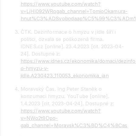
https://www.youtube.com/watch?
v=LjHI092WRogab_channel=TomioOkamura-
hnut%C3%ADSvobodaap%C5%99%C3%ADm%C
ČTK. Dezinformace o hmyzu v jídle šíří i
politici, ozvala se poškozená firma.
IDNES.cz [online]. 23.4.2023 [cit. 2023-04-
24]. Dostupné z:
https://www.idnes.cz/ekonomika/domaci/dezinf
o-hmyzu-v-
jidle.A230423_110053_ekonomika_jan
Moravský Čas. Ing Peter Staněk o
konzumaci hmyzu. YouTube [online].
1.4.2023 [cit. 2023-04-24]. Dostupné z:
https://www.youtube.com/watch?
v=NWo2t9Dpo-
gab_channel=Moravsk%C3%BD%C4%8Cas