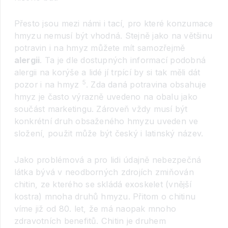
Přesto jsou mezi námi i tací, pro které konzumace
hmyzu nemusí být vhodná. Stejně jako na většinu
potravin i na hmyz můžete mít samozřejmě
alergii
. Ta je dle dostupných informací podobná
alergii na korýše a lidé jí trpící by si tak měli dát
5
pozor i na hmyz
. Zda daná potravina obsahuje
hmyz je často výrazně uvedeno na obalu jako
součást marketingu. Zároveň vždy musí být
konkrétní druh obsaženého hmyzu uveden ve
složení, použit může být český i latinský název.
Jako problémová a pro lidi údajně nebezpečná
látka bývá v neodborných zdrojích zmiňován
chitin, ze kterého se skládá exoskelet (vnější
kostra) mnoha druhů hmyzu. Přitom o chitinu
víme již od 80. let, že má naopak mnoho
zdravotních benefitů. Chitin je druhem