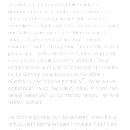
Zároveň na seznam přibyl také částečně
odtučněný prášek z celého cvrčka domácího
(latinsky Acheta domesticus). Toto schválení
vyvolalo v českých médiích a na sociálních sítích
obrovskou vlnu hysterie, ke které se přidali i
někteří výrazní čeští politici (např. Tomio
2
3
Okamura
nebo Andrej Babiš
) a dezinformátoři,
4
jako je např. profesor Staněk
, kterého projekt
Čeští elfové zařadil do svého přehledu české
dezinformační scény. Díky těmto dezinformacím
český start-up Sens food dokonce přišel o
3
důležitého obchodního partnera
. Co se ale ve
skutečnosti na poli legislativy mění? A hrozí nám
nějaké nebezpečí po konzumaci hmyzu, jak tvrdí
někteří politici?
Na úvod si pojďme říct, že zavedení produktů z
hmyzu není žádná senzační novinka. Například