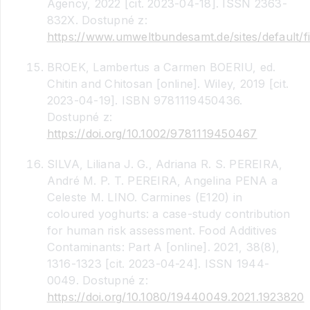
Agency, 2022 [cit. 2023-04-18]. ISSN 2363-
832X. Dostupné z:
https://www.umweltbundesamt.de/sites/default/f
BROEK, Lambertus a Carmen BOERIU, ed.
Chitin and Chitosan [online]. Wiley, 2019 [cit.
2023-04-19]. ISBN 9781119450436.
Dostupné z:
https://doi.org/10.1002/9781119450467
SILVA, Liliana J. G., Adriana R. S. PEREIRA,
André M. P. T. PEREIRA, Angelina PENA a
Celeste M. LINO. Carmines (E120) in
coloured yoghurts: a case-study contribution
for human risk assessment. Food Additives
Contaminants: Part A [online]. 2021, 38(8),
1316-1323 [cit. 2023-04-24]. ISSN 1944-
0049. Dostupné z:
https://doi.org/10.1080/19440049.2021.1923820