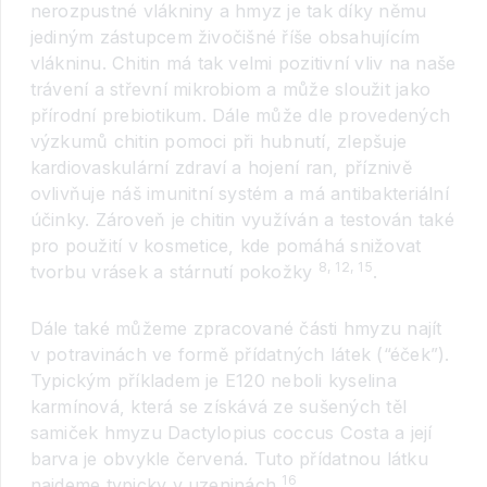
nerozpustné vlákniny a hmyz je tak díky němu
jediným zástupcem živočišné říše obsahujícím
vlákninu. Chitin má tak velmi pozitivní vliv na naše
trávení a střevní mikrobiom a může sloužit jako
přírodní prebiotikum. Dále může dle provedených
výzkumů chitin pomoci při hubnutí, zlepšuje
kardiovaskulární zdraví a hojení ran, příznivě
ovlivňuje náš imunitní systém a má antibakteriální
účinky. Zároveň je chitin využíván a testován také
pro použití v kosmetice, kde pomáhá snižovat
8, 12, 15
tvorbu vrásek a stárnutí pokožky
.
Dále také můžeme zpracované části hmyzu najít
v potravinách ve formě přídatných látek (“éček”).
Typickým příkladem je E120 neboli kyselina
karmínová, která se získává ze sušených těl
samiček hmyzu Dactylopius coccus Costa a její
barva je obvykle červená. Tuto přídatnou látku
16
najdeme typicky v uzeninách
.