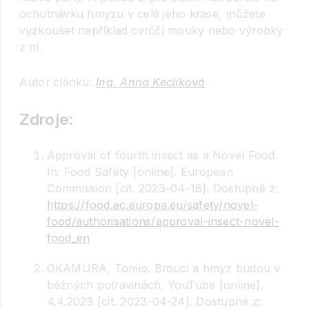
ochutnávku hmyzu v celé jeho kráse, můžete
vyzkoušet například cvrččí mouky nebo výrobky
z ní.
Autor článku:
Ing. Anna Keclíková
Zdroje:
Approval of fourth insect as a Novel Food.
In: Food Safety [online]. European
Commission [cit. 2023-04-18]. Dostupné z:
https://food.ec.europa.eu/safety/novel-
food/authorisations/approval-insect-novel-
food_en
OKAMURA, Tomio. Brouci a hmyz budou v
běžných potravinách. YouTube [online].
4.4.2023 [cit. 2023-04-24]. Dostupné z: