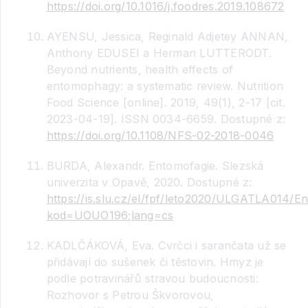
https://doi.org/10.1016/j.foodres.2019.108672
AYENSU, Jessica, Reginald Adjetey ANNAN,
Anthony EDUSEI a Herman LUTTERODT.
Beyond nutrients, health effects of
entomophagy: a systematic review. Nutrition
Food Science [online]. 2019, 49(1), 2-17 [cit.
2023-04-19]. ISSN 0034-6659. Dostupné z:
https://doi.org/10.1108/NFS-02-2018-0046
BURDA, Alexandr. Entomofagie. Slezská
univerzita v Opavě, 2020. Dostupné z:
https://is.slu.cz/el/fpf/leto2020/ULGATLA014/E
kod=UOUO196;lang=cs
KADLČÁKOVÁ, Eva. Cvrčci i sarančata už se
přidávají do sušenek či těstovin. Hmyz je
podle potravinářů stravou budoucnosti:
Rozhovor s Petrou Škvorovou,