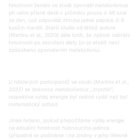
hmotnosti ženám ve studii zpomalil metabolismus
při velmi přísné dietě v průměru pouze o 46 kcal
za den, což odpovídá zhruba jedné paprice či 6
kusům mandlí. Starší studie od téhož autora
(Martins et al., 2020) dále tvrdí, že zpětné nabrání
hmotnosti po skončení diety (jo-jo efekt) není
způsobeno zpomalením metabolismu.
U některých participantů ve studii (Martins et al.,
2022) se dokonce metabolismus „zrychlil“,
respektive výdej energie byl reálně vyšší než byl
matematický odhad.
Jinak řečeno, pokud přepočítáme výdej energie
na aktuální hmotnost hubnoucího jedince
(případně se podíváme i na změny v jeho tělesné