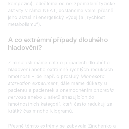
kompozici), odečteme od něj zpomalení fyzické
aktivity v rámci NEAT, dostaneme velmi přesně
jeho aktuální energetický výdej (a „rychlost
metabolismu“).
A co extrémní případy dlouhého
hladovění?
Z minulosti máme data o případech dlouhého
hladovění anebo extrémně rychlých redukcích
hmotnosti – jde např. o proslulý
Minnesota
starvation experiment
, dále máme důkazy u
pacientů a pacientek s onemocněním
anorexia
nervosa
anebo u atletů shazujících do
hmotnostních kategorií, kteří často redukují za
krátký čas mnoho kilogramů.
Přesně těmito extrémy se zabývala Zinchenko a