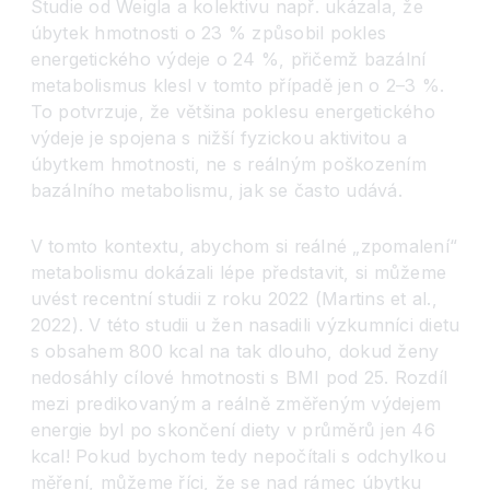
Studie od Weigla a kolektivu např. ukázala, že
úbytek hmotnosti o 23 % způsobil pokles
energetického výdeje o 24 %, přičemž bazální
metabolismus klesl v tomto případě jen o 2–3 %.
To potvrzuje, že většina poklesu energetického
výdeje je spojena s nižší fyzickou aktivitou a
úbytkem hmotnosti, ne s reálným poškozením
bazálního metabolismu, jak se často udává.
V tomto kontextu, abychom si reálné „zpomalení“
metabolismu dokázali lépe představit, si můžeme
uvést recentní studii z roku 2022 (Martins et al.,
2022). V této studii u žen nasadili výzkumníci dietu
s obsahem 800 kcal na tak dlouho, dokud ženy
nedosáhly cílové hmotnosti s BMI pod 25. Rozdíl
mezi predikovaným a reálně změřeným výdejem
energie byl po skončení diety v průměrů jen 46
kcal! Pokud bychom tedy nepočítali s odchylkou
měření, můžeme říci, že se nad rámec úbytku