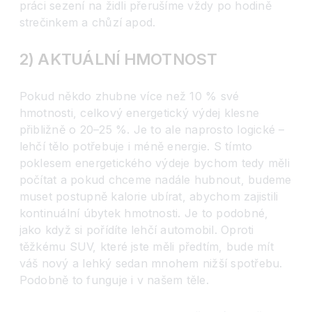
práci sezení na židli přerušíme vždy po hodině
strečinkem a chůzí apod.
2) AKTUÁLNÍ HMOTNOST
Pokud někdo zhubne více než 10 % své
hmotnosti, celkový energetický výdej klesne
přibližně o 20–25 %. Je to ale naprosto logické –
lehčí tělo potřebuje i méně energie. S tímto
poklesem energetického výdeje bychom tedy měli
počítat a pokud chceme nadále hubnout, budeme
muset postupně kalorie ubírat, abychom zajistili
kontinuální úbytek hmotnosti. Je to podobné,
jako když si pořídíte lehčí automobil. Oproti
těžkému SUV, které jste měli předtím, bude mít
váš nový a lehký sedan mnohem nižší spotřebu.
Podobně to funguje i v našem těle.