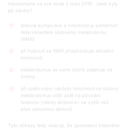
Henselmans ve své studii z roku 2016. Jaké byly
její závěry?
tělesná kompozice a hmotnost je primárním
determinantem klidového metabolismu
(RMR)
při hubnutí se RMR přizpůsobuje aktuální
hmotnosti
metabolismus se velmi dobře adaptuje na
změny
při opětovném nárůstu hmotnosti se klidový
metabolismus vrátí zpět na původní
hodnotu (někdy dokonce i na vyšší než
před samotnou dietou!)
Tyto důkazy tedy ukazují, že zpomalení klidového