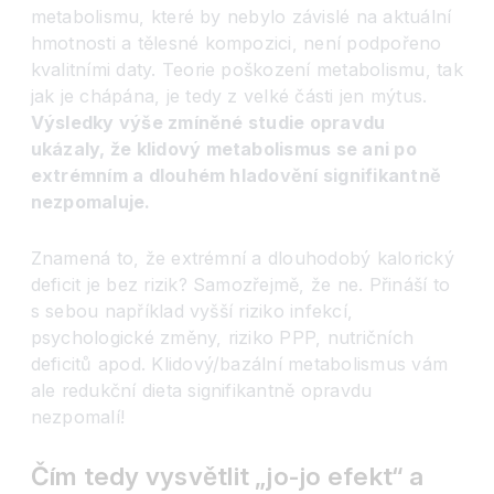
metabolismu, které by nebylo závislé na aktuální
hmotnosti a tělesné kompozici, není podpořeno
kvalitními daty. Teorie poškození metabolismu, tak
jak je chápána, je tedy z velké části jen mýtus.
Výsledky výše zmíněné studie opravdu
ukázaly, že klidový metabolismus se ani po
extrémním a dlouhém hladovění signifikantně
nezpomaluje.
Znamená to, že extrémní a dlouhodobý kalorický
deficit je bez rizik? Samozřejmě, že ne. Přináší to
s sebou například vyšší riziko infekcí,
psychologické změny, riziko PPP, nutričních
deficitů apod. Klidový/bazální metabolismus vám
ale redukční dieta signifikantně opravdu
nezpomalí!
Čím tedy vysvětlit „jo-jo efekt“ a