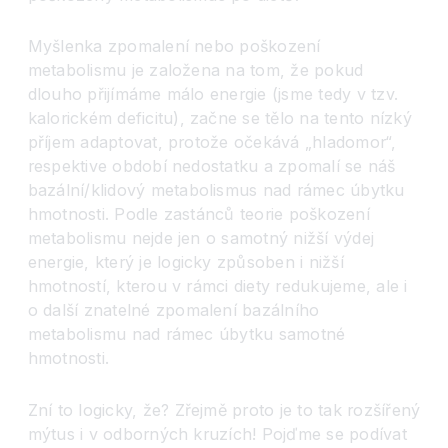
Myšlenka zpomalení nebo poškození
metabolismu je založena na tom, že pokud
dlouho přijímáme málo energie (jsme tedy v tzv.
kalorickém deficitu), začne se tělo na tento nízký
příjem adaptovat, protože očekává „hladomor“,
respektive období nedostatku a zpomalí se náš
bazální/klidový metabolismus nad rámec úbytku
hmotnosti. Podle zastánců teorie poškození
metabolismu nejde jen o samotný nižší výdej
energie, který je logicky způsoben i nižší
hmotností, kterou v rámci diety redukujeme, ale i
o další znatelné zpomalení bazálního
metabolismu nad rámec úbytku samotné
hmotnosti.
Zní to logicky, že? Zřejmě proto je to tak rozšířený
mýtus i v odborných kruzích! Pojďme se podívat