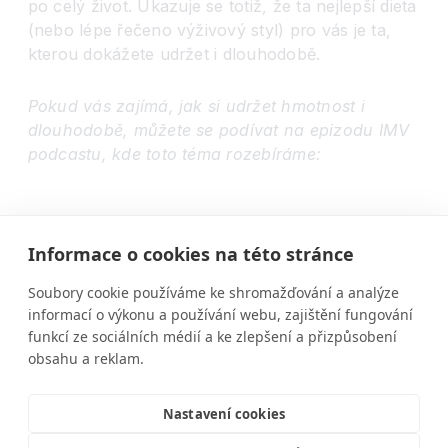
po celý život. Ukazuje se totiž, že ta nejlepší dieta
(nebo lépe řečeno výživový styl) pro vás je ta,
kterou dokážete udržet i dlouhodobě.
Pokud vás zajímá, jak si udržet hmotnost i
dlouhodobě, můžete se podívat na epizodu IMV
podcastu, kde toto téma rozebíráme:
Informace o cookies na této stránce
Soubory cookie používáme ke shromažďování a analýze
informací o výkonu a používání webu, zajištění fungování
funkcí ze sociálních médií a ke zlepšení a přizpůsobení
obsahu a reklam.
Nastavení cookies