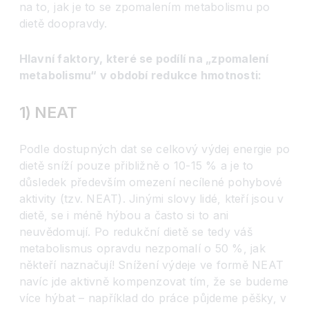
na to, jak je to se zpomalením metabolismu po
dietě doopravdy.
Hlavní faktory, které se podílí na „zpomalení
metabolismu“ v období redukce hmotnosti
:
1) NEAT
Podle dostupných dat se celkový výdej energie po
dietě sníží pouze přibližně o 10-15 % a je to
důsledek především omezení necílené pohybové
aktivity (tzv. NEAT). Jinými slovy lidé, kteří jsou v
dietě, se i méně hýbou a často si to ani
neuvědomují. Po redukční dietě se tedy váš
metabolismus opravdu nezpomalí o 50 %, jak
někteří naznačují! Snížení výdeje ve formě NEAT
navíc jde aktivně kompenzovat tím, že se budeme
více hýbat – například do práce půjdeme pěšky, v