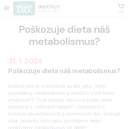
0 Kč
Poškozuje dieta náš
metabolismus?
31. 1. 2024
Poškozuje dieta náš metabolismus?
Kolikrát jste již v minulosti slyšeli větu „mám
zpomalený metabolismus a nemůžu kvůli tomu
zhubnout“? To je otázka, kterou si klade velmi
mnoho tzv. „věčných dietářů“ chycených v
kolotoči neudržitelných a extrémních diet. Existuje
však opravdu něco jako zpomalený nebo
poškozený metabolismus po dietě?