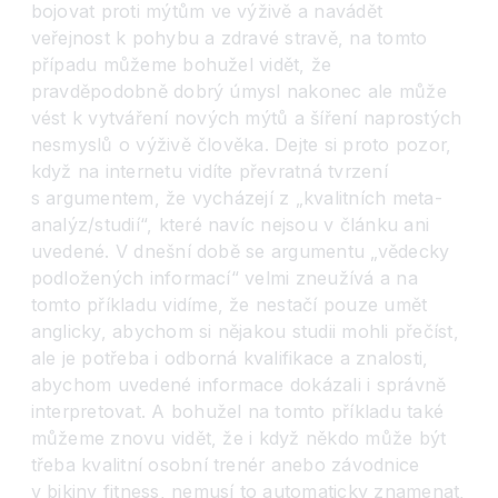
bojovat proti mýtům ve výživě a navádět
veřejnost k pohybu a zdravé stravě, na tomto
případu můžeme bohužel vidět, že
pravděpodobně dobrý úmysl nakonec ale může
vést k vytváření nových mýtů a šíření naprostých
nesmyslů o výživě člověka. Dejte si proto pozor,
když na internetu vidíte převratná tvrzení
s argumentem, že vycházejí z „kvalitních meta-
analýz/studií“, které navíc nejsou v článku ani
uvedené. V dnešní době se argumentu „vědecky
podložených informací“ velmi zneužívá a na
tomto příkladu vidíme, že nestačí pouze umět
anglicky, abychom si nějakou studii mohli přečíst,
ale je potřeba i odborná kvalifikace a znalosti,
abychom uvedené informace dokázali i správně
interpretovat. A bohužel na tomto příkladu také
můžeme znovu vidět, že i když někdo může být
třeba kvalitní osobní trenér anebo závodnice
v bikiny fitness, nemusí to automaticky znamenat,