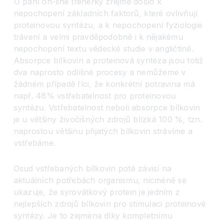
U paní on-line trenérky zřejmě došlo k
nepochopení základních faktorů, které ovlivňují
proteinovou syntézu, a k nepochopení fyziologie
trávení a velmi pravděpodobně i k nějakému
nepochopení textu vědecké studie v angličtině.
Absorpce bílkovin a proteinová syntéza jsou totiž
dva naprosto odlišné procesy a nemůžeme v
žádném případě říci, že konkrétní potravina má
např. 48% vstřebatelnost pro proteinovou
syntézu. Vstřebatelnost neboli absorpce bílkovin
je u většiny živočišných zdrojů blízká 100 %, tzn.
naprostou většinu přijatých bílkovin strávíme a
vstřebáme.
Osud vstřebaných bílkovin poté závisí na
aktuálních potřebách organismu, nicméně se
ukazuje, že syrovátkový protein je jedním z
nejlepších zdrojů bílkovin pro stimulaci proteinové
syntézy. Je to zejména díky kompletnímu