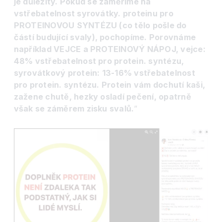
je důležitý. Pokud se zaměříme na
vstřebatelnost syrovátky. proteinu pro
PROTEINOVOU SYNTÉZU (co tělo pošle do
částí budující svaly), pochopíme. Porovnáme
například VEJCE a PROTEINOVÝ NÁPOJ, vejce:
48% vstřebatelnost pro protein. syntézu,
syrovátkový protein: 13-16% vstřebatelnost
pro protein. syntézu. Protein vám dochutí kaši,
zažene chutě, hezky osladí pečení
,
opatrně
však se záměrem zisku svalů.
“