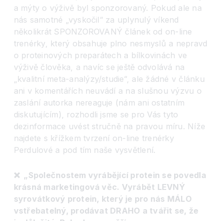
a mýty o výživě byl sponzorovaný. Pokud ale na
nás samotné „vyskočil“ za uplynulý víkend
několikrát SPONZOROVANÝ článek od on-line
trenérky, který obsahuje plno nesmyslů a nepravd
o proteinových preparátech a bílkovinách ve
výživě člověka, a navíc se ještě odvolává na
„kvalitní meta-analýzy/studie
“
, ale žádné v článku
ani v komentářích neuvádí a na slušnou výzvu o
zaslání autorka nereaguje (nám ani ostatním
diskutujícím), rozhodli jsme se pro Vás tyto
dezinformace uvést stručně na pravou míru. Níže
najdete s křížkem tvrzení on-line trenérky
Perdulové a pod tím naše vysvětlení.
❌ „Společnostem vyrábějící protein se povedla
krásná marketingová věc. Vyrábět LEVNÝ
syrovátkový protein, který je pro nás MÁLO
vstřebatelný, prodávat DRAHO a tvářit se, že