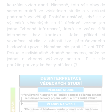
kauzální vztah apod. Nicméně, toto vše obvykle
samotní autoři ve výsledcích studie a v diskusi
podrobně vysvětlují. Problém nastává, když se z
výsledků vědeckých st
udií účelově vezme jen
jedna “vhodná informace”, která se začne šířit
internetem bez kontextu. Jako příklad si
vezměme studie v oblasti tzv. přerušovaného
hladovění (pozn.: Nemáme nic proti IF ani TRF.
Pokud je individuálně vhodně nastaveno, může se
jednat o vhodný výživový postup. IF je zde
použito pouze jako častý příklad).
⏰