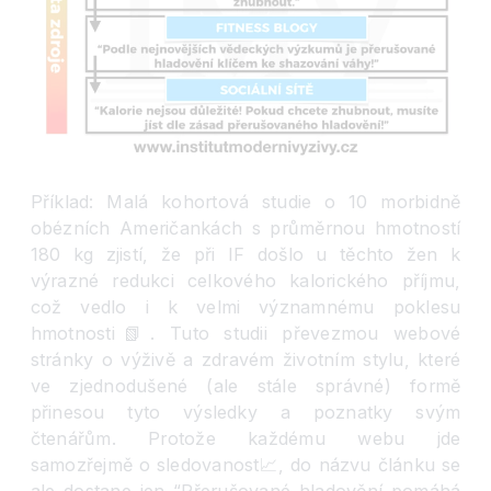
Příklad: Malá kohortová studie o 10 morbidně
obézních Američankách s průměrnou hmotností
180 kg zjistí, že při IF došlo u těchto žen k
výrazné redukci celkového kalorického příjmu,
což vedlo i k velmi významnému poklesu
hmotnosti
📗
. Tuto studii převezmou webové
stránky o výživě a zdravém životním stylu, které
ve zjednodušené (ale stále správné) formě
přinesou tyto výsledky a poznatky svým
čtenářům. Protože každému webu jde
samozřejmě o sledovanost
📈
, do názvu článku se