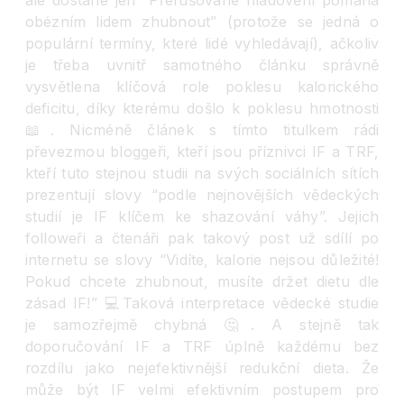
ale dostane jen “Přerušované hladovění pomáhá
obézním lidem zhubnout” (protože se jedná o
populární termíny, které lidé vyhledávají), ačkoliv
je třeba uvnitř samotného článku správně
vysvětlena klíčová role poklesu kalorického
deficitu, díky kterému došlo k poklesu hmotnosti
📖
. Nicméně článek s tímto titulkem rádi
převezmou bloggeři, kteří jsou příznivci IF a TRF,
kteří tuto stejnou studii na svých sociálních sítích
prezentují slovy “podle nejnovějších vědeckých
studií je IF klíčem ke shazování váhy”. Jejich
followeři a čtenáři pak takový post už sdílí po
internetu se slovy “Vidíte, kalorie nejsou důležité!
Pokud chcete zhubnout, musíte držet dietu dle
zásad IF!”
💻
Taková interpretace vědecké studie
je samozřejmě chybná
🤔
. A stejně tak
doporučování IF a TRF úplně každému bez
rozdílu jako nejefektivnější redukční dieta. Že
může být IF velmi efektivním postupem pro