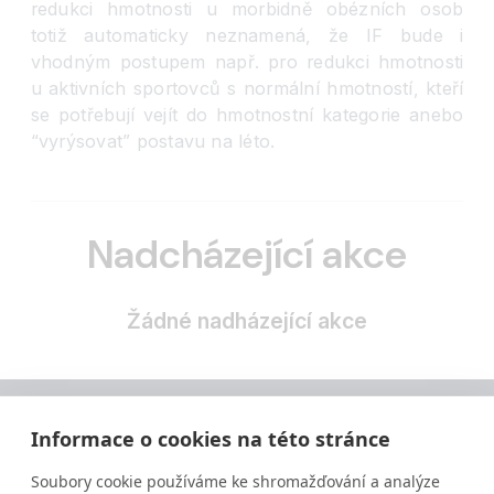
redukci hmotnosti u morbidně obézních osob
totiž automaticky neznamená, že IF bude i
vhodným postupem např. pro redukci hmotnosti
u aktivních sportovců s normální hmotností, kteří
se potřebují vejít do hmotnostní kategorie anebo
“vyrýsovat” postavu na léto.
Nadcházející akce
Žádné nadházející akce
Informace o cookies na této stránce
Soubory cookie používáme ke shromažďování a analýze