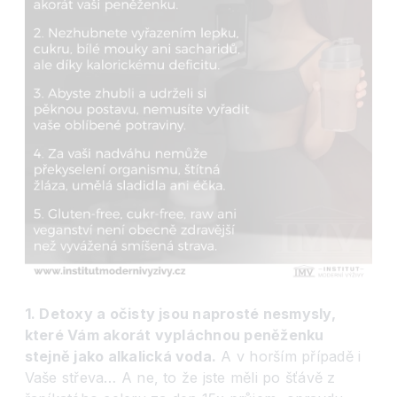
1. Detoxy a očisty jsou naprosté nesmysly,
které Vám akorát vypláchnou peněženku
stejně jako alkalická voda.
A v horším případě i
Vaše střeva… A ne, to že jste měli po šťávě z