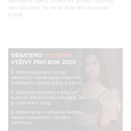
řapíkatého celeru za den 15x průjem, opravdu
není důkazem, že by se Vaše tělo zbavovalo
toxinů.