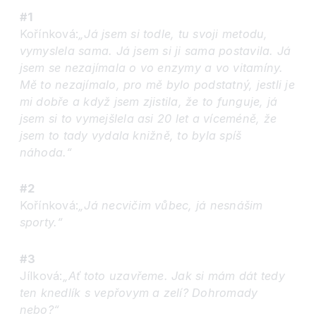
#1
Kořínková:
„Já jsem si todle, tu svoji metodu,
vymyslela sama. Já jsem si ji sama postavila. Já
jsem se nezajímala o vo enzymy a vo vitamíny.
Mě to nezajímalo, pro mě bylo podstatný, jestli je
mi dobře a když jsem zjistila, že to funguje, já
jsem si to vymejšlela asi 20 let a víceméně, že
jsem to tady vydala knižně, to byla spíš
náhoda.“
#2
Kořínková:
„Já necvičim vůbec, já nesnášim
sporty.“
#3
Jílková:
„Ať toto uzavřeme. Jak si mám dát tedy
ten knedlík s vepřovym a zelí? Dohromady
nebo?“