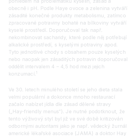
pohledem na problematiku kyselin, zásad a
obecně i pH. Podle Haye ovoce a zelenina vytváří
zásadité konečné produkty metabolismu, zatímco
zpracované potraviny bohaté na bílkoviny vytváří
kyselé prostředí. Doporučoval tak např.
nekombinovat sacharidy, které podle něj potřebují
alkalické prostředí, s kyselými potraviny apod.
Tyto jednotlivé chody s obsahem pouze kyselých
nebo naopak jen zásaditých potravin doporučoval
oddělit intervalem 4 – 4,5 hod mezi jejich
1
konzumací.
Ve 30. letech minulého století se jeho dieta stala
velmi populární a dokonce mnoho restaurací
začalo nabízet jídla dle zásad dělené stravy
(„Hay-friendly menus“). Je nutné podotknout, že
tento výživový styl byl již ve své době kritizován
odbornými autoritami jako je např. vědecký žurnál
americké lékařské asociace (JAMA) a doktor Hay