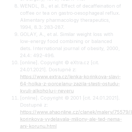
WENDL, B., et al. Effect of decaffeination of
coffee or tea on gastro‐oesophageal reflux.
Alimentary pharmacology therapeutics,
1994, 8.3: 283-287.
GOLAY, A., et al. Similar weight loss with
low-energy food combining or balanced
diets. International journal of obesity, 2000,
24.4: 492-496.
[online]. Copyright © eXtra.cz [cit.
24.01.2021]. Dostupné z:
https://www.extra.cz/lenka-korinkova-slavi-
64-holka-z-porcelanu-zazila-stesti-ostudu-
kvuli-alkoholu-i-neveru
[online]. Copyright © 2001 [cit. 24.01.2021].
Dostupné z:
https://www.ahaonline.cz/clanek/malery/75579/
korinkova-vydelavala-miliony-ale-ted-nema-
ani-korunu.html