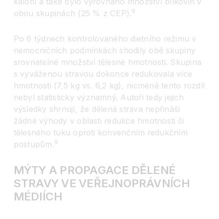
kalorií a také bylo vyrovnáno množství bílkovin v
9
obou skupinách (25 % z CEP).
Po 6 týdnech kontrolovaného dietního režimu v
nemocničních podmínkách shodily obě skupiny
srovnatelné množství tělesné hmotnosti. Skupina
s vyváženou stravou dokonce redukovala více
hmotnosti (7,5 kg vs. 6,2 kg), nicméně tento rozdíl
nebyl statisticky významný. Autoři tedy jejich
výsledky shrnují, že dělená strava nepřináší
žádné výhody v oblasti redukce hmotnosti či
tělesného tuku oproti konvenčním redukčním
9
postupům.
MÝTY A PROPAGACE DĚLENÉ
STRAVY VE VEŘEJNOPRÁVNÍCH
MÉDIÍCH