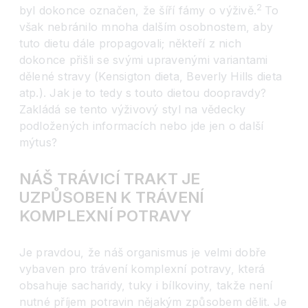
2
byl dokonce označen, že šíří fámy o výživě.
To
však nebránilo mnoha dalším osobnostem, aby
tuto dietu dále propagovali; někteří z nich
dokonce přišli se svými upravenými variantami
dělené stravy (Kensigton dieta, Beverly Hills dieta
atp.). Jak je to tedy s touto dietou doopravdy?
Zakládá se tento výživový styl na vědecky
podložených informacích nebo jde jen o další
mýtus?
NÁŠ TRÁVICÍ TRAKT JE
UZPŮSOBEN K TRÁVENÍ
KOMPLEXNÍ POTRAVY
Je pravdou, že náš organismus je velmi dobře
vybaven pro trávení komplexní potravy, která
obsahuje sacharidy, tuky i bílkoviny, takže není
nutné příjem potravin nějakým způsobem dělit. Je