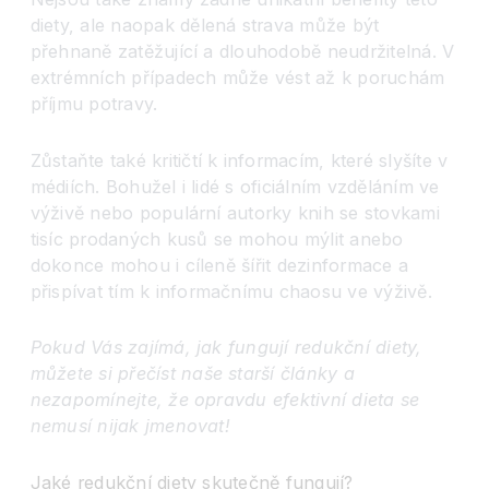
diety, ale naopak dělená strava může být
přehnaně zatěžující a dlouhodobě neudržitelná. V
extrémních případech může vést až k poruchám
příjmu potravy.
Zůstaňte také kritičtí k informacím, které slyšíte v
médiích. Bohužel i lidé s oficiálním vzděláním ve
výživě nebo populární autorky knih se stovkami
tisíc prodaných kusů se mohou mýlit anebo
dokonce mohou i cíleně šířit dezinformace a
přispívat tím k informačnímu chaosu ve výživě.
Pokud Vás zajímá, jak fungují redukční diety,
můžete si přečíst naše starší články a
nezapomínejte, že opravdu efektivní dieta se
nemusí nijak jmenovat!
Jaké redukční diety skutečně fungují?