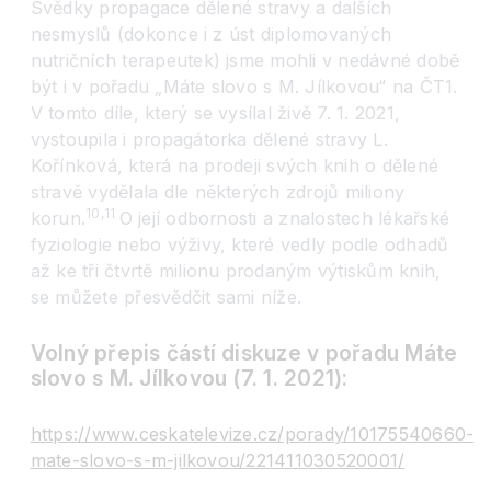
Svědky propagace dělené stravy a dalších
nesmyslů (dokonce i z úst diplomovaných
nutričních terapeutek) jsme mohli v nedávné době
být i v pořadu „Máte slovo s M. Jílkovou“ na ČT1.
V tomto díle, který se vysílal živě 7. 1. 2021,
vystoupila i propagátorka dělené stravy L.
Kořínková, která na prodeji svých knih o dělené
stravě vydělala dle některých zdrojů miliony
10,11
korun.
O její odbornosti a znalostech lékařské
fyziologie nebo výživy, které vedly podle odhadů
až ke tři čtvrtě milionu prodaným výtiskům knih,
se můžete přesvědčit sami níže.
Volný přepis částí diskuze v pořadu Máte
slovo s M. Jílkovou (7. 1. 2021):
https://www.ceskatelevize.cz/porady/10175540660-
mate-slovo-s-m-jilkovou/221411030520001/