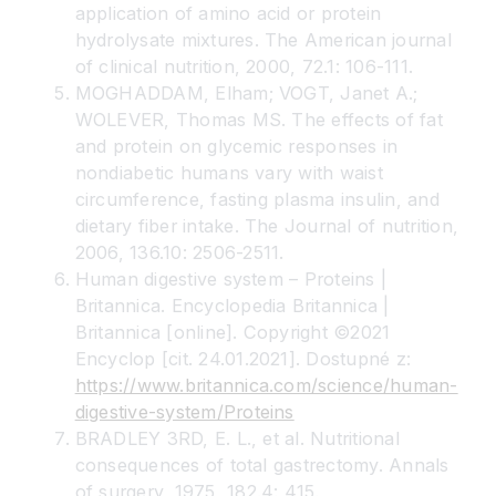
application of amino acid or protein
hydrolysate mixtures. The American journal
of clinical nutrition, 2000, 72.1: 106-111.
MOGHADDAM, Elham; VOGT, Janet A.;
WOLEVER, Thomas MS. The effects of fat
and protein on glycemic responses in
nondiabetic humans vary with waist
circumference, fasting plasma insulin, and
dietary fiber intake. The Journal of nutrition,
2006, 136.10: 2506-2511.
Human digestive system – Proteins |
Britannica. Encyclopedia Britannica |
Britannica [online]. Copyright ©2021
Encyclop [cit. 24.01.2021]. Dostupné z:
https://www.britannica.com/science/human-
digestive-system/Proteins
BRADLEY 3RD, E. L., et al. Nutritional
consequences of total gastrectomy. Annals
of surgery, 1975, 182.4: 415.