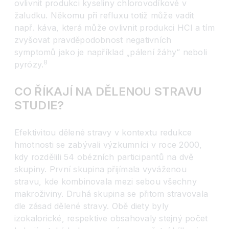
ovlivnit produkci kyseliny chlorovodíkové v
žaludku. Někomu při refluxu totiž může vadit
např. káva, která může ovlivnit produkci HCl a tím
zvyšovat pravděpodobnost negativních
symptomů jako je například „pálení žáhy“ neboli
8
pyrózy.
CO ŘÍKAJÍ NA DĚLENOU STRAVU
STUDIE?
Efektivitou dělené stravy v kontextu redukce
hmotnosti se zabývali výzkumníci v roce 2000,
kdy rozdělili 54 obézních participantů na dvě
skupiny. První skupina přijímala vyváženou
stravu, kde kombinovala mezi sebou všechny
makroživiny. Druhá skupina se přitom stravovala
dle zásad dělené stravy. Obě diety byly
izokalorické, respektive obsahovaly stejný počet