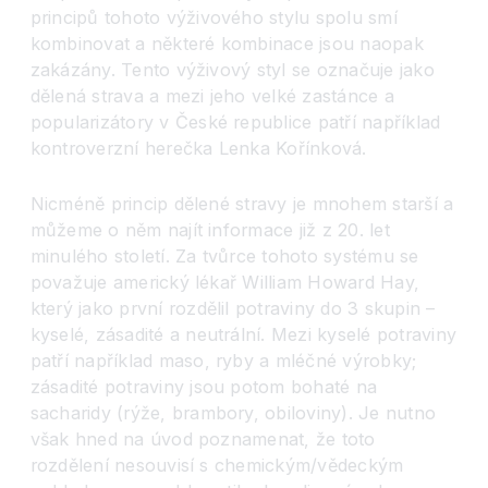
principů tohoto výživového stylu spolu smí
kombinovat a některé kombinace jsou naopak
zakázány. Tento výživový styl se označuje jako
dělená strava a mezi jeho velké zastánce a
popularizátory v České republice patří například
kontroverzní herečka Lenka Kořínková.
Nicméně princip dělené stravy je mnohem starší a
můžeme o něm najít informace již z 20. let
minulého století. Za tvůrce tohoto systému se
považuje americký lékař William Howard Hay,
který jako první rozdělil potraviny do 3 skupin –
kyselé, zásadité a neutrální. Mezi kyselé potraviny
patří například maso, ryby a mléčné výrobky;
zásadité potraviny jsou potom bohaté na
sacharidy (rýže, brambory, obiloviny). Je nutno
však hned na úvod poznamenat, že toto
rozdělení nesouvisí s chemickým/vědeckým