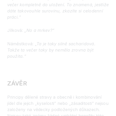
večer kompletně do uložení. To znamená, jestliže
dáte takovouhle surovinu, zkazíte si celodenní
práci.“
Jílková:
„No a mrkev?“
Náměstková:
„Ta je taky silně sacharidová.
Takže ta večer taky by neměla zrovna být
použita.“
ZÁVĚR
Principy dělené stravy a obecně i kombinování
jídel dle jejich „kyselosti“ nebo „zásaditosti“ nejsou
založeny na vědecky podložených důkazech.
Nejsou také známy žádné unikátní benefity této