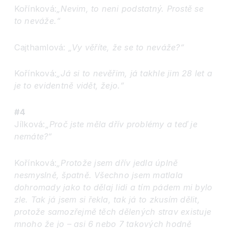
Kořínková:
„Nevim, to neni podstatný. Prostě se
to neváže.“
Cajthamlová:
„Vy věříte, že se to neváže?“
Kořínková:
„Já si to nevěřim, já takhle jim 28 let a
je to evidentně vidět, žejo.“
#4
Jílková:
„Proč jste měla dřív problémy a teď je
nemáte?“
Kořínková:
„Protože jsem dřív jedla úplně
nesmyslně, špatně. Všechno jsem matlala
dohromady jako to dělaj lidi a tím pádem mi bylo
zle. Tak já jsem si řekla, tak já to zkusím dělit,
protože samozřejmě těch dělených strav existuje
mnoho že jo – asi 6 nebo 7 takových hodně