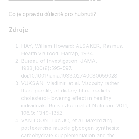
Co je opravdu důležité pro hubnutí?
Zdroje:
HAY, William Howard; ALSAKER, Rasmus.
Health via food. Harrap, 1934.
Bureau of Investigation. JAMA.
1933;100(8):595–597.
doi:10.1001/jama.1933.02740080059028
VUKSAN, Vladimir, et al. Viscosity rather
than quantity of dietary fibre predicts
cholesterol-lowering effect in healthy
individuals. British Journal of Nutrition, 2011,
106.9: 1349-1352.
VAN LOON, Luc JC, et al. Maximizing
postexercise muscle glycogen synthesis:
carbohydrate supplementation and the