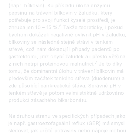
(např. bílkovin). Ku příkladu úloha enzymu
pepsinu na trávení bílkovin v žaludku, který
potřebuje pro svoji funkci kyselé prostředí, je
6
zhruba jen 10 – 15 %.
Takže teoreticky, i pokud
bychom dokázali negativně ovlivnit pH v žaludku,
bílkoviny se následně stejně stráví v tenkém
střevě, což nám dokazují i případy pacientů po
gastrektomii, jimž chybí žaludek a i přesto většina
7
z nich netrpí proteinovou malnutricí.
Je to díky
tomu, že dominantní úlohu v trávení bílkovin má
především začátek tenkého střeva (duodenum) a
zde působící pankreatická šťáva. Správné pH v
tenkém střevě je potom velmi striktně udržováno
produkcí zásaditého bikarbonátu.
Na druhou stranu ve specifických případech jako
je např. gastroezofageální reflux (GER) má smysl
sledovat, jak určité potraviny nebo nápoje mohou