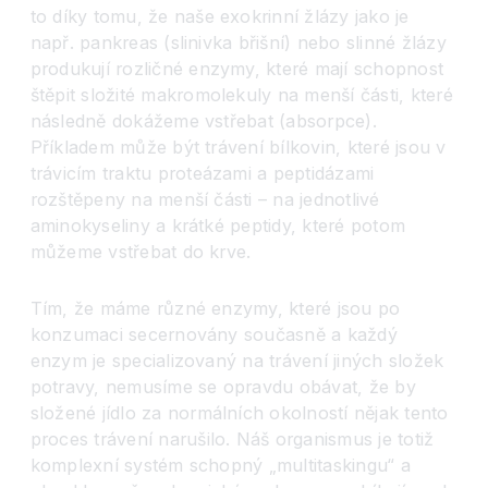
to díky tomu, že naše exokrinní žlázy jako je
např. pankreas (slinivka břišní) nebo slinné žlázy
produkují rozličné enzymy, které mají schopnost
štěpit složité makromolekuly na menší části, které
následně dokážeme vstřebat (absorpce).
Příkladem může být trávení bílkovin, které jsou v
trávicím traktu proteázami a peptidázami
rozštěpeny na menší části – na jednotlivé
aminokyseliny a krátké peptidy, které potom
můžeme vstřebat do krve.
Tím, že máme různé enzymy, které jsou po
konzumaci secernovány současně a každý
enzym je specializovaný na trávení jiných složek
potravy, nemusíme se opravdu obávat, že by
složené jídlo za normálních okolností nějak tento
proces trávení narušilo. Náš organismus je totiž
komplexní systém schopný „multitaskingu“ a