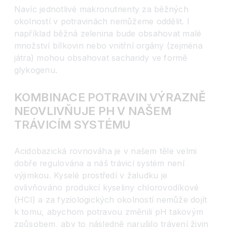
Navíc jednotlivé makronutrienty za běžných
okolností v potravinách nemůžeme oddělit. I
například běžná zelenina bude obsahovat malé
množství bílkovin nebo vnitřní orgány (zejména
játra) mohou obsahovat sacharidy ve formě
glykogenu.
KOMBINACE POTRAVIN VÝRAZNĚ
NEOVLIVŇUJE PH V NAŠEM
TRÁVICÍM SYSTÉMU
Acidobazická rovnováha je v našem těle velmi
dobře regulována a náš trávicí systém není
výjimkou. Kyselé prostředí v žaludku je
ovlivňováno produkcí kyseliny chlorovodíkové
(HCl) a za fyziologických okolností nemůže dojít
k tomu, abychom potravou změnili pH takovým
způsobem, aby to následně narušilo trávení živin