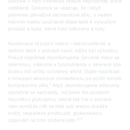
obvykle v něm chemické reakce neprobíhají zcela
odděleně. Dokonce se ukazuje, že i když
přijmeme převážně sacharidové jídlo, v našem
trávicím traktu současně dojde také k vyloučení
proteáz a lipáz, které tráví bílkoviny a tuky.
Kombinace různých makro i mikronutrientů a
dalších látek v potravě navíc může být výhodou.
Pokud například zkombinujeme červené maso se
zeleninou, vláknina a fytonutrienty v zelenině zde
budou mít určitý ochranný efekt. Dojde například
k omezení absorpce cholesterolu po požití tohoto
3
komplexního jídla.
Když zkombinujeme bílkoviny
společně se sacharidy, můžeme tím podpořit
resyntézu glykogenu; stejně tak tuk v potravě
nám pomůže cítit se déle sytí anebo dokáže
snížit, respektive prodloužit, glykemickou
4,5
odpověď na toto složené jídlo.