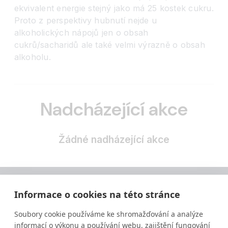
ekvivalent energie stejný jako má 25 kostek cukru.
Proto z perspektivy hubnutí nejde u
alkoholických nápojů jen o obsah
cukrů/sacharidů ale také velmi výrazně o obsah
alkoholu.
Nadcházející akce
Žádné nadházející akce
Informace o cookies na této stránce
Soubory cookie používáme ke shromažďování a analýze
informací o výkonu a používání webu, zajištění fungování