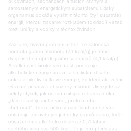
bílkovinách, sacharidech a tucích čtvrtým a
samostatným energetickým substrátem. Lidský
organismus dokáže využít z těchto čtyř substrátů
energii, kterou získáme rozkladem (oxidací) vazeb
mezi uhlíky a vodíky v těchto živinách.
Zadruhé, hlavní problém je ten, že kalorická
hodnota gramu alkoholu (7,1 kcal/g) je téměř
dvojnásobná oproti gramu sacharidů (4,1 kcal/g).
A velká část široké veřejnosti posuzuje
alkoholické nápoje pouze z hlediska obsahu
cukru a nikoliv celkové energie, ke které ale velmi
výrazně přispívá i obsažený alkohol. Jistě jste už
někdy slyšeli, jak osoba usilující o hubnutí říká
„dám si raději suché víno, protože chci
zhubnout“. Jenže ačkoliv například suché víno
obsahuje opravdu jen jednotky gramů cukru, kvůli
obsaženému alkoholu obsahuje 0,7l lahev
suchého vína cca 500 kcal. To je pro představu