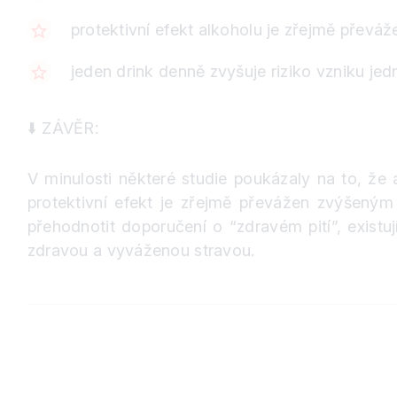
protektivní efekt alkoholu je zřejmě převáž
jeden drink denně zvyšuje riziko vzniku j
⬇️
ZÁVĚR:
V minulosti některé studie poukázaly na to, ž
protektivní efekt je zřejmě převážen zvýšeným
přehodnotit doporučení o “zdravém pití”, existu
zdravou a vyváženou stravou.