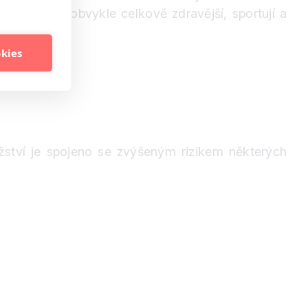
třídmě, jsou obvykle celkově zdravější, sportují a
okies
ství je spojeno se zvýšeným rizikem některých