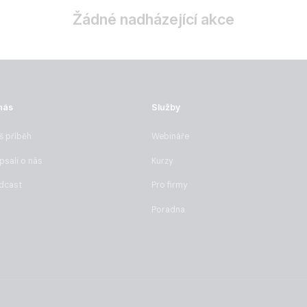
Žádné nadházející akce
nás
Služby
š příběh
Webináře
psali o nás
Kurzy
dcast
Pro firmy
Poradna