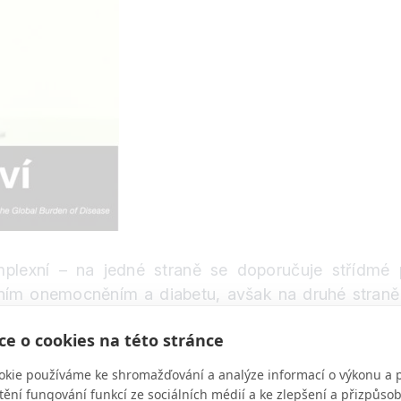
plexní – na jedné straně se doporučuje střídmé p
lárním onemocněním a diabetu, avšak na druhé stra
viny. Jak je to tedy doopravdy?
e o cookies na této stránce
íky použití přesnější metodologie. Dřívější studie t
okie používáme ke shromažďování a analýze informací o výkonu a 
dnotlivých zemích nebo docházelo ke zkreslení efekt
tění fungování funkcí ze sociálních médií a ke zlepšení a přizpůs