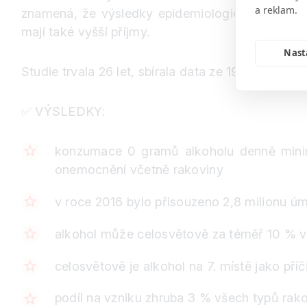
a reklam.
znamená, že výsledky epidemiologických studií moh
mají také vyšší příjmy.
Nast
Studie trvala 26 let, sbírala data ze 195 lokací a 
✅
VÝSLEDKY:
konzumace 0 gramů alkoholu denně minima
onemocnění včetně rakoviny
v roce 2016 bylo přisouzeno 2,8 milionu úm
alkohol může celosvětově za téměř 10 % vš
celosvětově je alkohol na 7. místě jako pří
podíl na vzniku zhruba 3 % všech typů rako