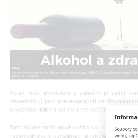
Vztah mezi alkoholem a zdravím je velmi kom
resveratrolu) jako prevence proti kardiovasku
zvýšeným rizikem asi 60 onemocnění včetně rako
Informac
Tato studie v
náší nové světlo do problematiky d
Soubory co
nezohledňovaly konzumaci alkoholu turisty v je
webu, zajiš