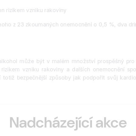
en rizikem vzniku rakoviny
ednoho z 23 zkoumaných onemocnění o 0,5 %, dva dri
e alkohol může být v malém množství prospěšný pro 
 rizikem vzniku rakoviny a dalších onemocnění sp
jí totiž bezpečnější způsoby jak podpořit svůj kard
Nadcházející akce