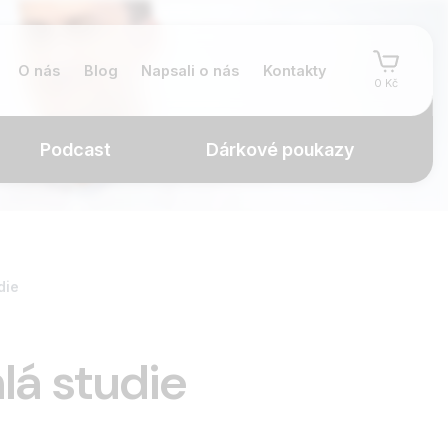
O nás
Blog
Napsali o nás
Kontakty
0 Kč
Podcast
Dárkové poukazy
die
lá studie