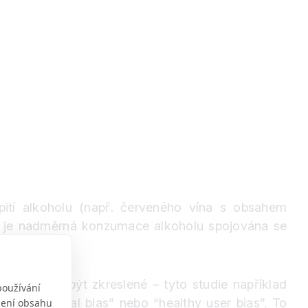
ití alkoholu (např. červeného vína s obsahem
ně je nadměrná konzumace alkoholu spojována se
otiž mohou být zkreslené – tyto studie například
používání
em “survival bias” nebo “healthy user bias”. To
obení obsahu