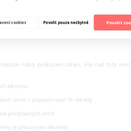
l ovlivnit třeba fakt, že lidé, kteří pijí alkohol s
Povolit co
avení cookies
Povolit pouze nezbytné
podílelo se na ní 512 výzkumníků z 243 institucí.
lizuje riziko poškození zdraví, vše nad toto množ
rtí alkoholu
ech úmrtí v populaci mezi 15-49 lety
čina předčasných úmrtí
viny je přisuzován alkoholu